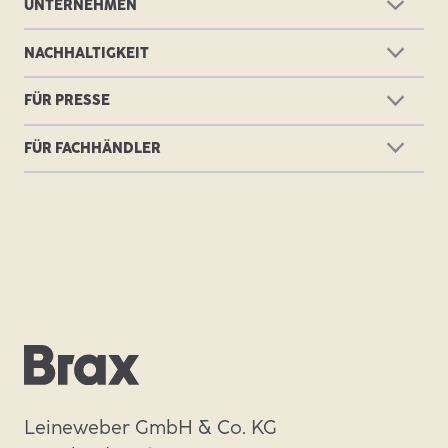
UNTERNEHMEN
Über Brax
NACHHALTIGKEIT
Brax Stores
Nachhaltigkeit bei Brax
FÜR PRESSE
Marken
Hinweisgeberportal
Presse
Online-Shop
FÜR FACHHÄNDLER
Pressefotos
Brax News
Fachhandelsportal
Kollektionsberichte
Karriere
Merchandising-Tipps
Kontakt
Werbematerialien
Showrooms
B2B-Shop
Leineweber GmbH & Co. KG
