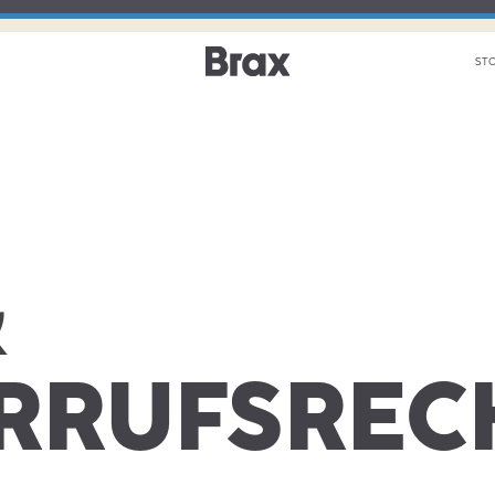
ST
&
RRUFSREC